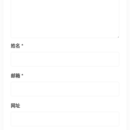
姓名
*
邮箱
*
网址