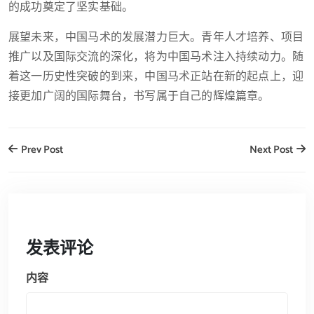
的成功奠定了坚实基础。
展望未来，中国马术的发展潜力巨大。青年人才培养、项目
推广以及国际交流的深化，将为中国马术注入持续动力。随
着这一历史性突破的到来，中国马术正站在新的起点上，迎
接更加广阔的国际舞台，书写属于自己的辉煌篇章。
Prev Post
Next Post
发表评论
内容