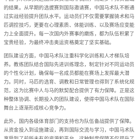
的结果。从早期的选拔赛到国际邀请赛，中国马术队不断通
过实战经验提升团队水平。运动员们不仅需要掌握骑术和马
匹调控技巧，更要在心理素质、体能训练、以及赛场应变能
力上全面提升。每一次国内外赛事的磨炼，都为队伍积累了
宝贵经验，为最终冲击奥运资格奠定了坚实基础。
团队建设方面，中国马术队注重科学化训练和人才梯队培
养。教练团队结合国际先进训练理念，制定针对不同运动员
的个性化计划，确保每一名成员都能在赛场上发挥最大潜
力。同时，马匹的选育、调教和日常管理也得到了系统化规
范，这为比赛中人与马的默契配合提供了有力保障。正是这
种整体协调、长期投入的团队建设，使得中国马术队在国际
舞台上逐渐形成核心竞争力。
此外，国内各级体育部门的支持也为队伍备战提供了保障。
从资金投入到设施建设，再到国际交流与学习，中国马术队
享受到了前所未有的资源和平台。这种制度保障不仅提升了