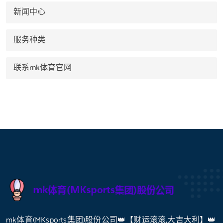
新闻中心
服务种类
联系mk体育官网
mk体育(MKsports集团)股份公司👑【财运滚滚,大吉大利】👑