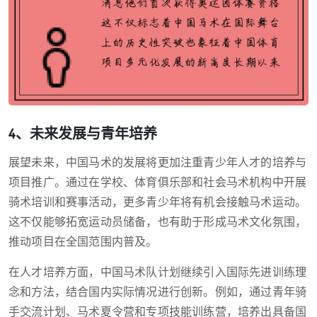
4、未来发展与青年培养
展望未来，中国马术的发展将更加注重青少年人才的培养与
项目推广。通过在学校、体育俱乐部和社会马术机构中开展
骑术培训和赛事活动，更多青少年将有机会接触马术运动。
这不仅能够拓宽运动员储备，也有助于形成马术文化氛围，
推动项目在全国范围内普及。
在人才培养方面，中国马术队计划继续引入国际先进训练理
念和方法，结合国内实际情况进行创新。例如，通过青年骑
手交流计划、马术夏令营和专项技能训练营，培养出具备国