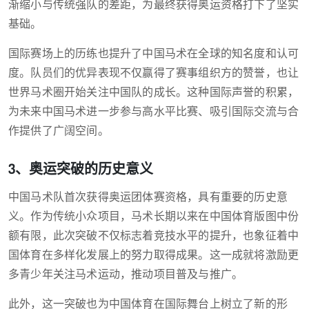
渐缩小与传统强队的差距，为最终获得奥运资格打下了坚实
基础。
国际赛场上的历练也提升了中国马术在全球的知名度和认可
度。队员们的优异表现不仅赢得了赛事组织方的赞誉，也让
世界马术圈开始关注中国队的成长。这种国际声誉的积累，
为未来中国马术进一步参与高水平比赛、吸引国际交流与合
作提供了广阔空间。
3、奥运突破的历史意义
中国马术队首次获得奥运团体赛资格，具有重要的历史意
义。作为传统小众项目，马术长期以来在中国体育版图中份
额有限，此次突破不仅标志着竞技水平的提升，也象征着中
国体育在多样化发展上的努力取得成果。这一成就将激励更
多青少年关注马术运动，推动项目普及与推广。
此外，这一突破也为中国体育在国际舞台上树立了新的形