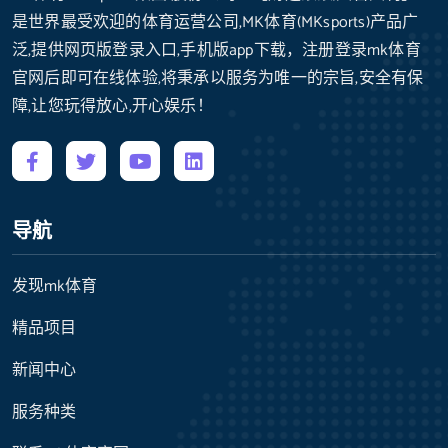
是世界最受欢迎的体育运营公司,MK体育(MKsports)产品广
泛,提供网页版登录入口,手机版app下载，注册登录mk体育
官网后即可在线体验,将秉承以服务为唯一的宗旨,安全有保
障,让您玩得放心,开心娱乐！
导航
发现mk体育
精品项目
新闻中心
服务种类