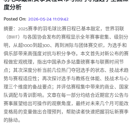
度分析
Posted On:
2026-05-24 11:09:42
摘要：2025赛季的羽毛球比赛日程已基本敲定，世界羽联
（BWF）与各国协会发布的赛程显示全年赛事密集、级别分
明，从超1000到超300、再到洲际与团体赛交织，为选手和
俱乐部带来高强度对抗与积分争夺。本文首先对新公布的赛
程做宏观梳理，指出中国承办多站重磅赛事与联赛时间节
点；其次深度分析当前几位热门夺冠选手的状态、技战术趋
势与赛程适应性；再次探讨选手与教练在体能、技战术与心
理三个维度的备战要点；并评估赛程集中带来的商业、国家
队调配与青训影响。文章在每一部分均结合近期官方公告与
赛事展望给出可操作的观察角度，最终对未来几个月可能改
变格局的变量做出合理预判，帮助读者快速把握羽坛新赛季
的脉动。