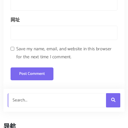
网址
Save my name, email, and website in this browser
for the next time I comment.
导航