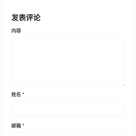
发表评论
内容
姓名
*
邮箱
*