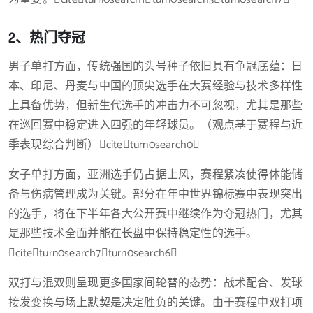
2、热门夺冠
男子单打方面，传统强国的头号种子依旧具有争冠底蕴：日
本、印尼、丹麦与中国的顶尖选手在大赛经验与技术多样性
上具备优势，但新生代选手的冲击力不可忽视，尤其是那些
在巡回赛中稳定进入四强的年轻球员。（观点基于赛程与近
季表现综合判断）citeturn0search0
女子单打方面，亚洲选手仍占据上风，赛程紧凑使得体能储
备与伤病管理成为关键。部分在年中世界锦标赛中表现突出
的选手，将在下半年各大公开赛中继续作为夺冠热门，尤其
是那些技术全面并能在长盘中保持稳定性的选手。
citeturn0search7turn0search6
双打与混双则呈现更多国家间轮替的态势：战术配合、发球
接发变换与场上默契是决定胜负的关键。由于赛程中双打项