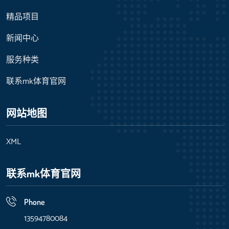
精品项目
新闻中心
服务种类
联系mk体育官网
网站地图
XML
联系mk体育官网
Phone
13594780084