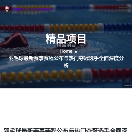
精品项目
Home
羽毛球最新赛事赛程公布与热门夺冠选手全面深度分
析
羽毛球最新赛事赛程公布与热门夺冠选手全面深