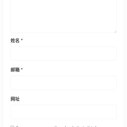
姓名
*
邮箱
*
网址