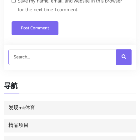
Save my name, email, and website in this browser
for the next time I comment.
导航
发现mk体育
精品项目