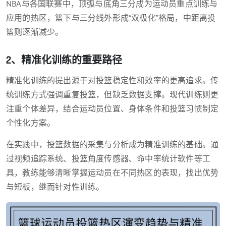
NBA与各国联赛中，顶弧与底角三分成为运动员重点训练与
应用的热区，篮下与三分线外形成“双极化”格局，中距离投
篮则逐渐减少。
2、精准化训练的重要路径
精准化训练的提出源于对投篮稳定性和效率的更高追求。传
统训练方式强调重复投篮，但缺乏数据支撑。现代训练则更
注重个体差异，结合运动员位置、身体条件和投篮习惯制定
个性化方案。
在实践中，投篮数据的采集与分析成为精准训练的基础。通
过视频追踪系统、投篮角度传感器、命中率统计软件等工
具，教练能够清晰掌握运动员在不同热区的表现，找出优势
与短板，继而针对性训练。