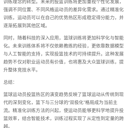
训练理念的转型。未来的投篮训练将更加重视个性化发展，
强调不同位置、不同风格运动员的差异化需求。通过精准化
训练，运动员可以在自己的优势热区形成稳定得分能力，并
逐渐拓展到其他区域。
同时，随着科技的深入应用，篮球训练将更加科学化与智能
化。未来训练体系将不仅依赖教练的经验，更依靠数据模型
与人工智能的支持，实现投篮技术的可持续提升。这种发展
趋势不仅对职业运动员有价值，也将惠及大众篮球训练，提
升整体竞技水平。
总结：
篮球运动员投篮热区的演变趋势反映了篮球运动从传统到现
代的深刻变化，篮下与三分球的“双极化”格局成为当前主
流。精准化训练方法的兴起，使运动员能够更科学地提升投
篮效率，结合智能技术，训练过程实现了从定性到定量的跨
越。