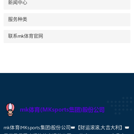
新闻中心
服务种类
联系mk体育官网
mk体育(MKsports集团)股份公司👑【财运滚滚,大吉大利】👑