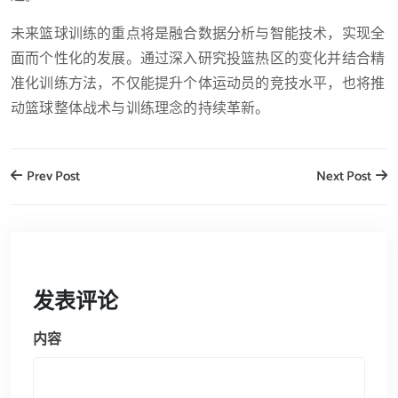
未来篮球训练的重点将是融合数据分析与智能技术，实现全
面而个性化的发展。通过深入研究投篮热区的变化并结合精
准化训练方法，不仅能提升个体运动员的竞技水平，也将推
动篮球整体战术与训练理念的持续革新。
Prev Post
Next Post
发表评论
内容