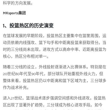
科学的方向发展。
MKsports集团
1、投篮热区的历史演变
在篮球发展的早期阶段，投篮热区主要集中在篮筐周围，运
动员依赖内线强攻、篮下勾手和中距离投篮来获取得分。当
时的三分线尚未出现，进攻方式以高命中率、近距离投篮为
核心，热区分布相对单一。
随着三分线的设立，外线投射逐渐进入比赛体系。特别是在
20世纪80年代至90年代，部分球队开始重视外线火力，但
整体来看，投篮热区仍以中距离和篮下区域为主，三分球多
作为战术补充。
进入21世纪，篮球战术逐步强调空间感和外线进攻。投篮热
区出现了显著外扩趋势，三分球成为核心进攻手段。如今