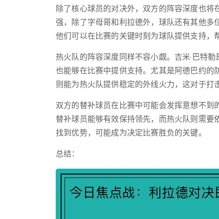
除了核心球员的对决外，双方的阵容深度也将
强，除了字母哥和利拉德外，球队还有其他多位
他们可以在比赛的关键时刻为球队提供支持，
热火队的阵容深度同样不容小觑。吉米·巴特勒
也能够在比赛中提供支持。尤其是阿德巴约的
则能为热火队提供稳定的外线火力，这对于打
双方的替补球员在比赛中可能会发挥意想不到
替补球员能够有效保持领先，而热火队则需要
找到优势，可能成为决定比赛胜负的关键。
总结：