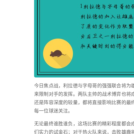
今日焦点战，利拉德与字母哥的强强联合将为
来限制对手的发挥。两队主帅的战术博弈也将
还是阵容深度的较量，都将直接影响比赛的最
每一位球迷关注。
无论最终谁胜谁负，这场比赛的精彩程度都会
们实力的试金石；对于热火队来说，击败雄鹿