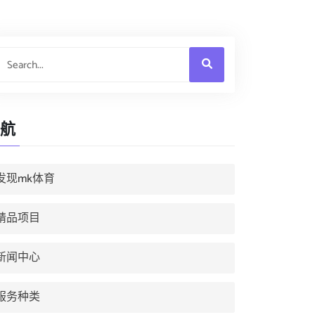
航
发现mk体育
精品项目
新闻中心
服务种类