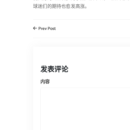
球迷们的期待也愈发高涨。
Prev Post
发表评论
内容