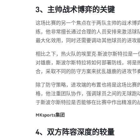
3、主帅战术博弈的关键
这场比赛的另一个焦点在于两队主帅的战术博
练，他非常擅长通过合理的人员安排来激活球
最大化效用，同时还需要调动其他球员的进攻
相比之下，热火队的埃里克·斯波尔斯特拉是
对雄鹿，斯波尔斯特拉将如何部署防线，将是
合，采取不同的防守方案来扰乱雄鹿的进攻节
除了防守策略，进攻端的布置也将是这场比赛
格，他注重团队协作，强调球员之间的无球跑
于斯波尔斯特拉是否能够在比赛中作出精准的
MKsports集团
4、双方阵容深度的较量