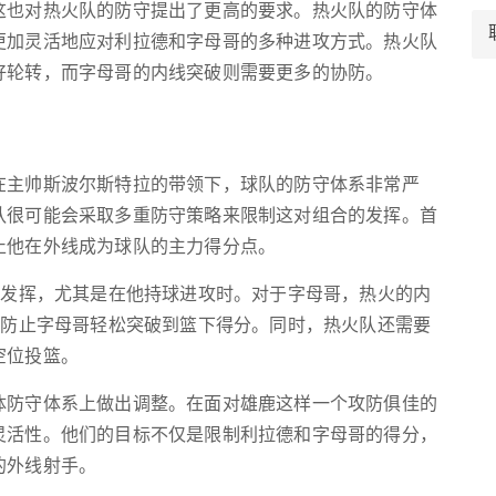
这也对热火队的防守提出了更高的要求。热火队的防守体
更加灵活地应对利拉德和字母哥的多种进攻方式。热火队
好轮转，而字母哥的内线突破则需要更多的协防。
在主帅斯波尔斯特拉的带领下，球队的防守体系非常严
队很可能会采取多重防守策略来限制这对组合的发挥。首
止他在外线成为球队的主力得分点。
的发挥，尤其是在他持球进攻时。对于字母哥，热火的内
，防止字母哥轻松突破到篮下得分。同时，热火队还需要
空位投篮。
体防守体系上做出调整。在面对雄鹿这样一个攻防俱佳的
灵活性。他们的目标不仅是限制利拉德和字母哥的得分，
的外线射手。