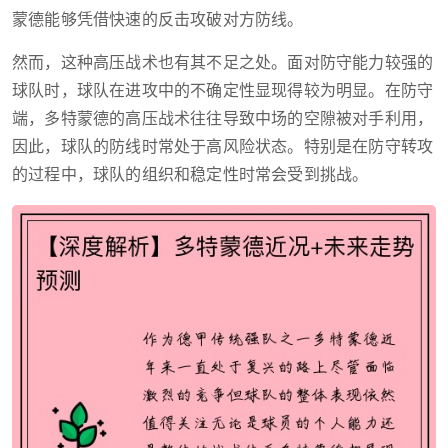
蒙德能够凭借快速的反击攻破对方防线。
然而，这种高压战术也有其不足之处。面对防守能力较强的
球队时，球队在进攻中的不确定性显现得较为明显。在防守
端，多特蒙德的高压战术往往导致中场的空隙被对手利用，
因此，球队的防线时常处于高风险状态。特别是在防守转攻
的过程中，球队的组织和稳定性时常会受到挑战。