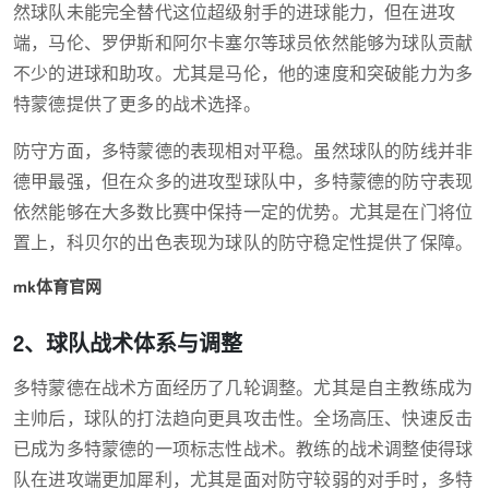
然球队未能完全替代这位超级射手的进球能力，但在进攻
端，马伦、罗伊斯和阿尔卡塞尔等球员依然能够为球队贡献
不少的进球和助攻。尤其是马伦，他的速度和突破能力为多
特蒙德提供了更多的战术选择。
防守方面，多特蒙德的表现相对平稳。虽然球队的防线并非
德甲最强，但在众多的进攻型球队中，多特蒙德的防守表现
依然能够在大多数比赛中保持一定的优势。尤其是在门将位
置上，科贝尔的出色表现为球队的防守稳定性提供了保障。
mk体育官网
2、球队战术体系与调整
多特蒙德在战术方面经历了几轮调整。尤其是自主教练成为
主帅后，球队的打法趋向更具攻击性。全场高压、快速反击
已成为多特蒙德的一项标志性战术。教练的战术调整使得球
队在进攻端更加犀利，尤其是面对防守较弱的对手时，多特