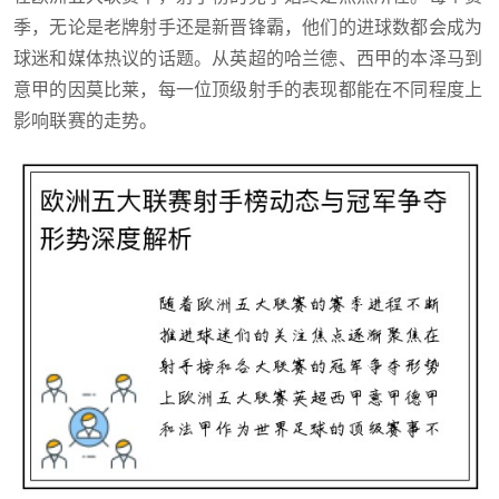
季，无论是老牌射手还是新晋锋霸，他们的进球数都会成为
球迷和媒体热议的话题。从英超的哈兰德、西甲的本泽马到
意甲的因莫比莱，每一位顶级射手的表现都能在不同程度上
影响联赛的走势。