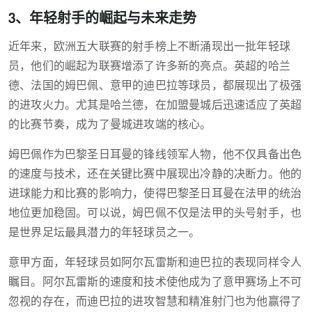
3、年轻射手的崛起与未来走势
近年来，欧洲五大联赛的射手榜上不断涌现出一批年轻球
员，他们的崛起为联赛增添了许多新的亮点。英超的哈兰
德、法国的姆巴佩、意甲的迪巴拉等球员，都展现出了极强
的进攻火力。尤其是哈兰德，在加盟曼城后迅速适应了英超
的比赛节奏，成为了曼城进攻端的核心。
姆巴佩作为巴黎圣日耳曼的锋线领军人物，他不仅具备出色
的速度与技术，还在关键比赛中展现出冷静的决断力。他的
进球能力和比赛的影响力，使得巴黎圣日耳曼在法甲的统治
地位更加稳固。可以说，姆巴佩不仅是法甲的头号射手，也
是世界足坛最具潜力的年轻球员之一。
意甲方面，年轻球员如阿尔瓦雷斯和迪巴拉的表现同样令人
瞩目。阿尔瓦雷斯的速度和技术使他成为了意甲赛场上不可
忽视的存在，而迪巴拉的进攻智慧和精准射门也为他赢得了