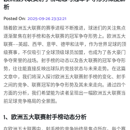
析
Posted On:
2025-09-26 23:32:21
随着欧洲五大联赛的赛季进程不断推进，球迷们的关注焦点
逐渐聚焦在射手榜和各大联赛的冠军争夺形势上。欧洲五大
联赛——英超、西甲、意甲、德甲和法甲，作为世界足球的顶
级赛事，不仅吸引了全球顶级球员加盟，也成为了各大豪门
争夺荣誉的战场。射手榜的动态以及各大联赛的冠军争夺形
势，往往能直接反映出球队的竞技状态与未来走势。在这篇
文章中，我们将深入探讨欧洲五大联赛射手榜的变化、射手
之间的竞争、联赛冠军的争夺形势及其未来走向。通过四个
方面的分析，我们希望能为读者呈现出一幅欧洲五大联赛当
前足球竞争格局的全景图。
1、欧洲五大联赛射手榜动态分析
在欧洲五大联赛中，射手榜的竞争始终是焦点所在。每个赛