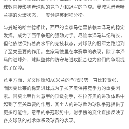
球数直接影响着球队的竞争力和冠军的争夺。曼城凭借着哈
兰德的火爆状态，一度领跑英超积分榜。
与曼城的哈兰德相比，西甲的皇家马德里依赖本泽马的稳定
发挥，成为了西甲争冠的强劲对手。尽管本泽马年纪稍长，
但他依然保持着高水平的竞技状态，对球队的冠军之路起到
了至关重要的作用。皇家马德里在本赛季的表现，除了本泽
马的进球外，球队整体的防守与进攻配合也为他们的争冠提
供了保障。
意甲方面，尤文图斯和AC米兰的争冠形势一直比较紧张，
而因莫比莱的稳定进球成为了拉齐奥保持竞争力的重要因
素。因莫比莱作为意甲的顶级射手，在拉齐奥的进攻体系中
起到了至关重要的作用，其个人的进球数为球队争冠提供了
更多可能性。意甲的争冠形势中，射手榜的变化直接反映了
各支球队的战术体系及球员的表现。