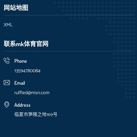
网站地图
XML
联系mk体育官网
Phone
13594780084
Email
ruffled@msn.com
Address
临夏市笋赌之地169号